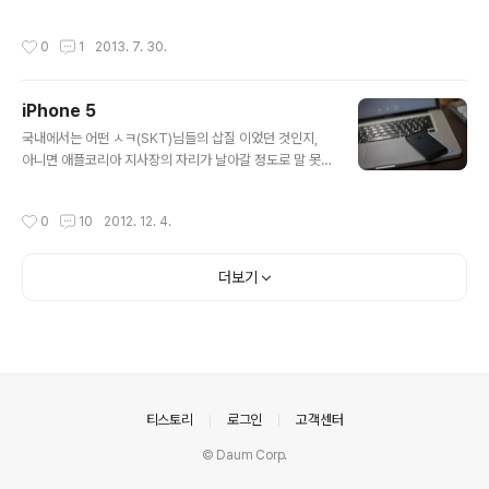
휴... TLC 모델인 840은 논외로 치고, 840 PRO에 비해
상으로 제품을 증정하며, 글쓴이로서는 1/2의 확률에 도전
저렴한 가격에 동등한 성능. Magician 같은 잡다한 유틸
하는 것 외에는 특별한 의미가 없습니다. 따로 원고료를 지
작성시간
0
1
2013. 7. 30.
리티 안 깔아도 되는 장점이 있음 리뷰(...) 응모 이벤트로
급 받는 것도 아니며 개인적으로는 MicroServe..
받은 케이스(라고 함) 만원 캐시백... 감사
iPhone 5
글 내용
국내에서는 어떤 ㅅㅋ(SKT)님들의 삽질 이었던 것인지,
아니면 애플코리아 지사장의 자리가 날아갈 정도로 말 못
할 어떠한 상황이 있는지 모르겠지만, 어쨌든 2012년 12
월 7일로 iPhone 5의 발매가 정해졌습니다. 이미 해외의
작성시간
0
10
2012. 12. 4.
리뷰나, 홍콩발 Unloked 폰이 국내에도 이미 많이 들어와
있는 상황에서, 이런 리뷰를 쓰는 것이 의미가 크게 있을 것
같지 않았지만, 정식 발매 전에 한번 살펴보기 혹은 예약 구
더보기
매 버튼을 누르기 전, 한번 살펴보는 용도로는 괜찮을 것 같
아 리뷰를 써보고자 합니다.Background일단 저의 케이
스를 보자면 iPhone 4s 의 약정(+할부 원금)이 남아 있는
상태였지만, 불의의 사고로(...) 4s를 분실한 상태이고, SK
T 54 무제한 요금제, 데이터쉐어링(iPad 2..
의안내
티스토리
로그인
고객센터
© Daum Corp.