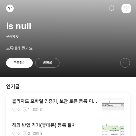
검색하기
티스토리
is null
구독자
0
도록태가 뭔가요
구독하기
방명록
신고하기 레이어
열기
인기글
블리자드 모바일 인증기, 보안 토큰 등록 이벤
트
0
1
조회
3
해외 반입 기기(휴대폰) 등록 절차
0
2
조회
3