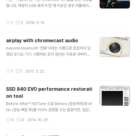
가이드에 따라 제 모니터 (27인치, DELL U2711)의 사이
합니다. 차량의 USB 포트가 한 개 이상인 경우 카플레이를
즈에 맞게 "2M + 60LED" 옵션선택 약 27,000원 가량
지원하는 포트는 지정 되어있는 경우가 있으니 연결 시 주
으로 구매 했습니다. 구성품은 1) LED 스트립 (WS2812
의 합니다. - (일부) 무선 카플레이 지원 기종은 블루투스 +
B) 2) 컨트롤러 (Arduino UNO) 3) 파워 서플라이 (라인
작성시간
1
2
2018. 9. 19.
WIFI 무선랜 (데이터 스트림) 기반으로 통신을 합니다. 이
길이 따라 용량 다름) 4) USB ..
경우, 손실 압축인 블루투스에 비해 음질의 향상을 꾀할 수
있습니다만, 동영상의 경우 오디오 스트림이 늦게 전달 되
airplay with chromecast audio
어 싱크가 안 맞는 경우가 발생하거나 (100%) 음악 재생
글 내용
의 초기 스트리밍 시 (버퍼 부족? 무선랜 간섭?) 약간의 끊
beyond bluetooth '전축'이라는 이름으로 집집마다 있
어짐이 발생할 수 있습니다. (간혹) - IOS 12 부터 3rd pa
었던 오디오 기기. 나중에는 짐이 된다는 이유로 아버지께
rty 내비게이션 맵의 사용이 가능해져 Waze,카카오,Tma
서는 팔아버리셨지만, 워크맨 혹은 마이마이와 같은 포터
p등의 애플맵이 아닌 앱의 사용이 가능합니다...
블 음향기기 또는 미니 컴포넌트 등으로 음악을 듣는 환경
작성시간
1
1
2017. 3. 22.
이 급변하게 됩니다. 컴퓨터의 보급과 고도화에 따른 환경
의 변화는 이제 더 이상 별도의 오디오 혹은 비디오 테이프
플레이어를 필요로 하지 않고 손 안에 쥐어진 작은 휴대폰
SSD 840 EVO performance restorati
하나로 모든것을 가능하게 만들었습니다. 이 과정에서 조
on tool
금 더 편리한 '무선'의 환경을 위해 '블루투스' 라는 기술을
글 내용
만들었는데요, 이 블루투스를 통한 '음악 감상'이 우리가 원
Before After* HDTune 으로 Before (성능저하)와 Af
하는 궁극의 목표인지 아니면 또 다른 변화의 단계로 가는
ter (성능 복원 후)를 100% 검증할 수는 없겠지만, 일반적
과도기의 기술 중에 하나일지는 apple의 airplay와 goo
으로 복원 전/후의 변화를 가장 극명하게 보여주는 그래프
작성시간
0
0
2014. 10. 29.
gle의 chr..
라서 어느 정도 영향도를 끼치는지 대략적으로 판단할 수
있으리라 봅니다.삼성 SSD 840 EVO 에서 저장 기간이
약 1주일에서 한 달 이상의 특정 기간을 넘은 파일들에 한