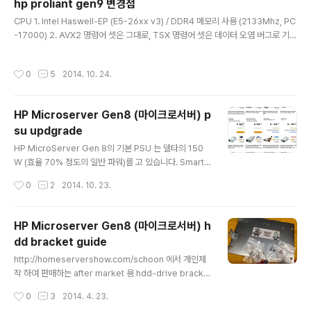
hp proliant gen9 변경점
해서 읽기 성능이 감소하는 버그가 있습니다. TLC 의 Nan
글 내용
CPU 1. Intel Haswell-EP (E5-26xx v3) / DDR4 메모리 사용 (2133Mhz, PC
d 의 문제점이라고 보기도 하지만, 같은 TCL 의 840 / 8
-17000) 2. AVX2 명령어 셋은 그대로, TSX 명령어 셋은 데이터 오염 버그로 기능
50 에서는 이러한 문제가 발견되지 않아 840 EVO 컨트
이 Disable된 상태로 발매 됩니다RAID Controller 1. HP Whitepaper 기준으
롤러의 버그 정도로 보는 의견이 더 많은 것으로 보입니다.
로 G7(Smart Array p410)의 ROC 성능이 약 50,000 IOPS, p420이 약 200,
성능 복원 소프트웨어 10% 의 여유 공간을 필요로 하고 설
작성시간
0
5
2014. 10. 24.
000 IOPS를 처리 (펌웨어 개선으로 최대 400,000 IOPS 까지 가능) 하고 GEN9
치 후 전원 PC 전원 종료, 복원 완료 까..
의 Smart Array P440 은 P420 대비 약 두 배 이상 Random READ 기준으로
최대 900,000 IOPS 까지의 성능 향상이 있다고 합니다. 2. 기존에는 p410i/p42
HP Microserver Gen8 (마이크로서버) p
0i 의 ..
su updgrade
글 내용
HP MicroServer Gen 8의 기본 PSU 는 델타의 150
W (효율 70% 정도의 일반 파워)를 고 있습니다. Smart
Array P420, 3.5" LFF * 4 , 2.5" SFF * 5 개 (HDD 4
작성시간
0
2
2014. 10. 23.
개, SSD 1개), Intel Pentium G2020T 정도가 구성 되
어있었는데요. 여름이 시작되는 6월 부터 3.5" LFF, 3TB
SATA RAID Array 가 자꾸 사용 불가로 나오거나, Offli
HP Microserver Gen8 (마이크로서버) h
ne 으로 떨어지는 현상이 발생했습니다.아마도 추측컨데,
dd bracket guide
RAID 로그 (ADU) 상에서는 Last Failure Reason 이 H
글 내용
ot Remove 였기 때문에, 시스템이나 RAID 컨트롤러의
http://homeservershow.com/schoon 에서 개인제
문제는 아닌것 같았고, 날씨가 더워지면서 쿨링 팬에서 더
작 하여 판매하는 after market 용 hdd-drive bracke
높은 전력을 요구하게 되는 것이 ..
tMicroserver Gen8 은 기본적으로 3.5" LFF * 4 개,
작성시간
0
3
2014. 4. 23.
Slim ODD * 1개의 디스크 베이를 제공하는데, 이는 5.2