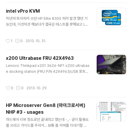
5" 의 베이를 가진 기존 세대의 제품 (Microserver N54
L) 에 비해 부족한 확장성을 갖고 있습니다. Microserve
intel vPro KVM
r Gen8의 부족한 부분을 보완해주는 제품이며 파워 서플
글 내용
작년에 회사에서 쓰던 HP Elite 8300 에서 발견 했던 기
라이의 나사를 풀고 장착하는 방식 입니다. 2.5" HDD SF
능인데, 이것저것 해보다가 결국은 테스트를 못해보고 Le
F * 2 개 혹은 3.5" Slim HDD 1개를 장착 할 수 있으며
novo Thinkpad x201에서 테스트 해봤습니다. 인텔 vP
2.5" 나 3.5" 모두 높이가 14.5mm 이하인 제품만 장착할
ro 기술은 AT(Anti-Theft : 도난방지), IPT, TXT, AMT
수 있습니다.Microserver Ge..
작성시간
1
0
2013. 10. 31.
등등의 기능을 갖고 있는데, 대부분 비즈니스를 대상으로
한 보안/관리에 중점이 된 기술입니다. 이 vPro가 적용 되
기 위해서는 이전의 센트리노에서 그랬던것 처럼VGA, L
x200 Ultrabase FRU 42X4963
AN(WIRELESS), CPU, PLATFORM 네 개의 플랫폼이
글 내용
조화를 이루어야 해서, 조립 PC에서는 찾아볼 수 없고, 완
Lenovo Thinkpad x201 3626-NF1 x200 ultrabas
제품 PC (특히나 비즈니스 라인) 에서만 볼 수 있는 기술입
e docking station (FRU P/N 42X4963)USB 포트가
니다. vPro의 기능 중 AMT(Advanced Management
모자라서, 울트라베이스를 구매한 사연 -_- 파워 코드, US
Technology..
B * 4개, DisplayPort 연결해놓고 보니 주렁주렁 회의실
작성시간
0
0
2013. 10. 29.
들고갈 때마다 매번 케이블 제거 안해도 되니까 무지 편하
네Presario CQ57은 언제 바꿔줄래나??
HP Microserver Gen8 (마이크로서버)
NHP #3 - usages
글 내용
하드웨어 리뷰 정도로만 끝내려고 했는데 -_- 굳이 활용도
를 쓰라고 가이드를 주셔서... 보통 홈 서버를 이야기할 때,
VMWare ESXi 등의 가상화 용도로 먼저 떠올리는데요. E