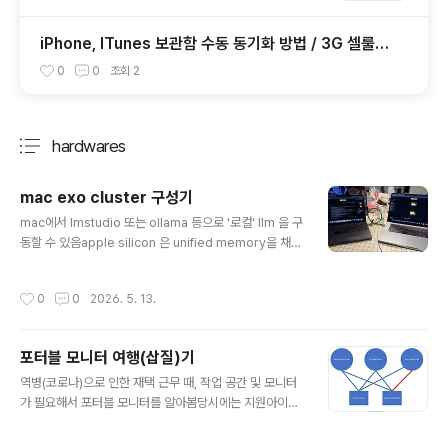
iPhone, ITunes 보관함 수동 동기화 방법 / 3G 셀룰러
위치정보
0
0
조회
2
hardwares
분류 전체보기
주요 글 목록
mac exo cluster 구성기
글 내용
mac에서 lmstudio 또는 ollama 등으로 '로컬' llm 을 구
동할 수 있음apple silicon 은 unified memory을 채택
하고 있기 때문에, 고대역폭 메로리로 llm 구동에 조금 더
도움이 됨lmstudio 설치 + 모델만 다운로드 하는 것으로
작성시간
0
0
2026. 5. 13.
'손쉽게' 로컬 llm 을 구동할 수 있음 (딸-각)로컬 llm의 연
속(지속)성이 부족으로 클라우드 모델에 비해 필요성을 못
느꼈지만, mac을 활용한 클러스터 구성에 흥미를 느껴 테
포터블 모니터 여행(삽질)기
스트 해봄exo clustermac 을 한 대이상 연결해서 (Thu
글 내용
nderbolt는 스위치가 없기 때문에 최대 4대까지 mesh
역병(코로나)으로 인한 재택 근무 때, 작업 공간 및 모니터
구조) 메모리를 확장, 대규모 모델을 구동할 수 있음maco
가 필요해서 포터블 모니터를 알아봄당시에는 지원아이앤
s 26.2 이후에는 Thnderbolt5 (TB5) 네트워크 위에 R
씨코리아 그램뷰 QCT130 , FCT130 (아내 용)을 하나
DM..
씩 구매함지원아이앤씨코리아 QCT130, FCT130- 13