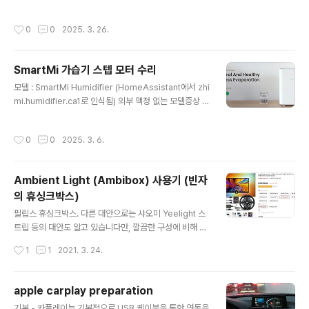
프로그램으로 대체해서 썼는데, 3rd party 프로그램이라
같음 (먹튀...고려하면 남는게 있나요?) - 충전기, 플래시 등
중간에 지원이 ..
여러 품목을 같이 대여 받았으나 실제로는 본체 + 보조 배
작성시간
0
0
2025. 3. 26.
터리 핸들 정도만 사용 했음 (여행용 짐은 간편하게) - 기기
를 공항에서 픽업 하는 업체도 있었는데, 1) 배송일은 무과
금 2) 불필요 액세서리 제외 할 여유 3) 사용 방법 숙지 가
SmartMi 가습기 스텝 모터 수리
능해서 좋았음 - 저녁에 받아서 몰랐는데, 대낮에 보니 기
글 내용
기에 여러군대 생채기가 있었음. (장비 덕후로 맘이 아팠으
모델 : SmartMi Humidifier (HomeAssistant에서 zhi
나 대여품이라 어쩔 수 없는듯) - 카메라 렌즈에 보호 필름
mi.humidifier.ca1로 인식됨) 외부 액정 없는 모델증상 :
이 붙어 있어서, 화질이 좋지 않을까 걱정 있었으나 큰 차이
(디스크) 스텝 모터 고장으로 인한 소음 발생벤타 lw-14
없는듯 (내 장비였으면 안붙였음) - 신품을 살..
물 채우기가 너무 힘들어서 2019년 구매한 제품 물탱크
작성시간
0
0
2025. 3. 6.
접촉부에 드라이버로 쇼트 시키면, 물탱크 없이 구동 시킬
수 있음. 디스크를 돌리는 모터를 드라이버로 끼워서 멈춰
보니 소리가 안나길래 스텝모터로 확신해서 교체함. 플라
Ambient Light (Ambibox) 사용기 (빈자
스틱 헤라로 상단 뚜껑 여는게 제일 어려웠고, 그 이후에는
의 휴싱크박스)
쉬웠음구매 링크 : https://ko.aliexpress.com/item/
글 내용
4001106636865.html?gatewayAdapt=glo2kor (
필립스 휴싱크박스. 다른 대안으로는 샤오미 Yeelight 스
For MJ Humidifier)스텝 모터 : 원래 장착 모델과 완..
트립 등의 대안도 알고 있습니다만, 깔끔한 구성에 비해 단
순 게임 등의 엔터테인먼트 용도로 비용이 부담 되는 것이
작성시간
1
1
2021. 3. 24.
사실입니다. 휴싱크박스는 HDMI 입력등의 별도 하드웨어
를 통해 컬러를 추출하지만, Ambibox는 이 과정을 소프
트웨어를 통해 추출 / 연동하여 필요한 구성 및 가격대를 낮
apple carplay preparation
춘 것이 장점입니다. Aliexpress를 통해 구매했고, 선택
글 내용
기본 - 카플레이는 기본적으로 USB 케이블을 통한 연동을