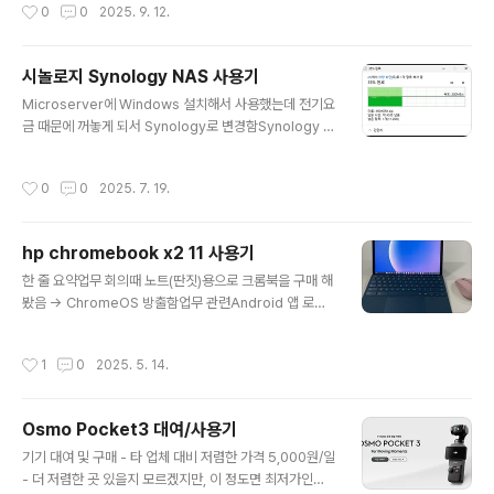
작성시간
0
0
2025. 9. 12.
인치에 각각 QHD (2560x1440), FHD (1920x1080)
해상도, 터치 스크린, 스피커 탑재 된 모델임- 구매 당시에
는 삼성 DEX 구성 용도로 가성비로 유명한 모델이었는데,
시놀로지 Synology NAS 사용기
당시에는 그럭저럭 괜찬은 모델이었으나 세월은 이기지 못
글 내용
함- 스펙은 350cd 의 밝기이나 OSD에서 설정 값을 기억
Microserver에 Windows 설치해서 사용했는데 전기요
하지 못해서 기본 (50%) 으로 썼기에 제우스랩 대비 상대
금 때문에 꺼놓게 되서 Synology로 변경함Synology D
적으로 낮았음- PC 전원과 상관 없는 별도의 전원 (항상
S218play- 8TB 2bay 미러링해서 사용, 15-20W 내외
켜짐)을 연결해서 100% 를 유지할 수 있는 방법은 ..
가정용 NAS 로는 적당한 모델임- Arm (RTL1296 4코
작성시간
0
0
2025. 7. 19.
어) / 1GB (온보드) 라서 사실 부족한 성능은 아닌데, 쾌적
한 성능도 아님- 단점은 Arm 기반이라 x86 패키지들의
설치가 어려움 (tvheadend도 사용했는데, 패키지를 찾아
hp chromebook x2 11 사용기
다녀야 하는 번거로움이 있음)- Arm 기반이기 때문에, Int
글 내용
el 기반 장비(DS1515+)로 넘어갈 때 마이그레이션이 안
한 줄 요약업무 회의때 노트(딴짓)용으로 크롬북을 구매 해
되서 신규 설치함Synology DS1515+- Intel Atom C
봤음 -> ChromeOS 방출함업무 관련Android 앱 로딩
2538이 탑재된 장비를 오래 쓰면 열화 되서 죽는 버그가
이 가능해서 기존 VPN (Paloalto Globalprotect) 및 R
있는데, 고장난 ..
DP 연결 등 원격 업무는 모두 가능함(어플리케이션의 모양
작성시간
1
0
2025. 5. 14.
을 Desktop 모드 또는 휴대폰(Portrait) 모드로 변경할
수 있는데, 이게 묘하게 거슬림)Google Play Store에 T
eams 도 있고 다 있는데, Slack 은 왜 검색에 나오는지
Osmo Pocket3 대여/사용기
모르겠음 (안깔아봤음)Android 가이드 보고 Wifi 인증 했
글 내용
는데, 내부 코어는 다른지 ident 이후에 도메인 정보를 같
기기 대여 및 구매 - 타 업체 대비 저렴한 가격 5,000원/일
이 불여야 인증 됐음기본 메모장이 없어서 Chrome 확장
- 더 저렴한 곳 있을지 모르겠지만, 이 정도면 최저가인것