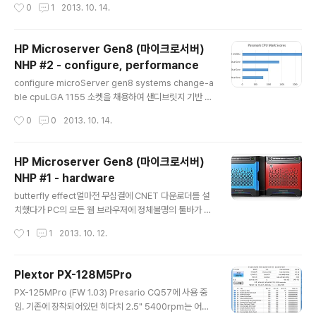
작성시간
0
1
2013. 10. 14.
SX, vCenter 도 현업에서 쓰고 있지만, 메인 서버로 쓰기
에는 무리라고 생각 됩니다. 이유인 즉슨 메인 서버를 보조
하는 용도거나 가상화 전용 박스 일 경우는 활용도가 좋지
HP Microserver Gen8 (마이크로서버)
만, 단순히 한대의 메인 서버로 쓰기에는 데이터가 저장되
NHP #2 - configure, performance
는 각각의 VM으로 스토리지가 분산 되는 구조이다 보니,
글 내용
디스크 저장소의 활용도가 떨어지게 되며, vmfs 위에 os
configure microServer gen8 systems change-a
디스크 레이어가 추가 되다보니 성능이나, 데이터 유실/복
ble cpuLGA 1155 소켓을 채용하여 샌디브릿지 기반 2.
구에도 취약한 부분이 있습니다. 그래서 개인적으로는 데
5GHz의 Pentium G2020T를 장착했고, 최대 인텔 Xe
작성시간
0
0
2013. 10. 14.
이터의 집중을 위해 Windows 박스 내에 모든 것을 구성
on E3 / E3 v2 까지 업그레이드가 가능합니다. Xeon E3
하는 것을 ..
CPU로 교체하게 되면 CPU에 내장된 PCI-Express 3.
0 컨트롤러 및 VT-D, AES 관련 명령어가 추가 됩니다. M
HP Microserver Gen8 (마이크로서버)
icroServer Gen8의 업그레이드 된 성능과 E3 의 가격
NHP #1 - hardware
으로 봐서는 딱히 CPU를 교체할만큼 필요성은 못느끼지
글 내용
만, 가상화 박스 같은 특정 용도에서 활용이 가능하리라 봅
butterfly effect얼마전 무심결에 CNET 다운로더를 설
니다만, 그렇게 되면 가격적인 부분에서 1u 랙/타워 타입의
치했다가 PC의 모든 웹 브라우저에 정체불명의 툴바가 설
엔트리 서버에 비해 장점이 없어져 저소음/크기 외에는 큰
치(라 쓰고 감염이라 읽습니다) 되는 일이 있었습니다. 웹
작성시간
1
1
2013. 10. 12.
장점이 없을 것..
브라우저의 익스텐션 및 설정들을 초기화 했는데, 이 과정
에서 ad block의 설정도 같이 초기화 되어버렸습니다. 평
소라면 ad block을 통해 이 "MicroServer Gen8 체험
Plextor PX-128M5Pro
단 모집" 배너를 보지 못했을텐데요, 다행인지 불행인지 체
글 내용
PX-125MPro (FW 1.03) Presario CQ57에 사용 중
험단의 막차를 탔고 10명의 기회에 "당첨"이 됐습니다. 체
임. 기존에 장착되어있던 히다치 2.5" 5400rpm는 어
험 행사는 총 10명의 리뷰 중 5명의 "선택" 된 리뷰에만 무