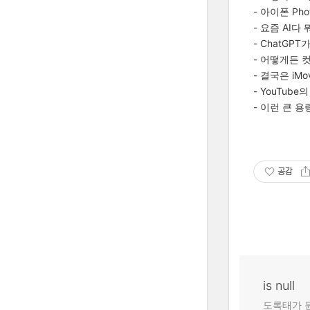
- 아이폰 Ph
- 요즘 AI다
- ChatG
- 어떻게든 
- 결국은 iM
- YouTub
- 이런 큰 용
공감
is null
도록태가 