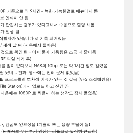
 4K60P 기준으로 약 9시간+ 녹화 가능한걸로 메뉴에서 뜸
이브 인식이 안 됨
라이브가 안잡히는 경우가 있다고해서 수동으로 할당 해봄
류가 발생 됨
크 식별자가 있습니다'로 기록 되어있음
/ 재생 잘 됨 (지옥에서 돌아옴)
 것으로 확인 됨 - 이 때문에 가용량은 조금 더 줄어듬
RF 파일 제거 후)
룰 일이 없다보니 NAS의 1Gbps로는 약 1시간 정도 걸렸음
 났네... 진짜,
평소에는 전혀 문제 없었음)
MB 프로토콜의 호환성 이슈가 있는 것 같음 (VFS 조절해봤음)
e Station)에서 업로드 하고 신경 끔
음. (다음에는 1080P 로 찍을까 하는 생각도 잠시 들었음)
, 관심도 없으셨음 (기술적 또는 용량 부담이 됨)
(
담배꽁초 무단투기 영상은 리졸브로 열심히 편집함
)