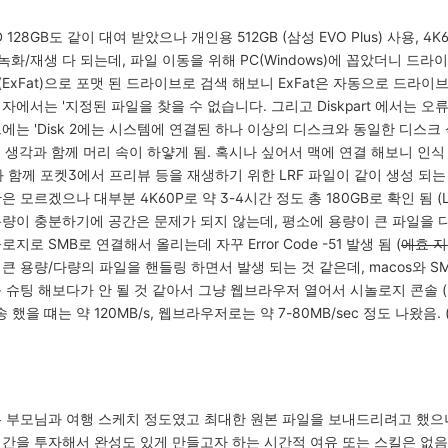
 128GB도 같이 대여 받았으나 개인용 512GB (삼성 EVO Plus) 사용,
 녹화/재생 다 되는데, 파일 이동을 위해 PC(Windows)에 꼽았더니 드라
 (ExFat)으로 포맷 된 드라이브로 검색 해보니 ExFat은 자동으로 드
리자에서는 '지정된 파일을 찾을 수 없습니다. 그리고 Diskpart 에서는 오
그에는 'Disk 2에는 시스템에 연결된 하나 이상의 디스크와 동일한 디스
라는 생각과 함께 머리 속이 하얗게 됨. 혹시나 싶어서 맥에 연결 해보니 인식 
일과 함께 포켓3에서 프리뷰 등을 재생하기 위한 LRF 파일이 같이 생성 되는
은 모르겠으나 대부분 4K60P로 약 3-4시간 정도 총 180GB로 확인 됨 (L
 용량이 충분하기에 공간은 문제가 되지 않는데, 평소에 용량이 큰 파일을 다
로지로 SMB로 연결해서 올리는데 자꾸 Error Code -51 발생 됨 (
에효 지랄
 큰 용량/다량의 파일을 핸들링 하면서 발생 되는 것 같은데, macos와 S
 슈팅 해보다가 안 될 것 같아서 그냥 웹브라우저 열어서 시놀로지 콘솔 (Fil
전송 했을 떄는 약 120MB/s, 웹브라우저로는 약 7-80MB/sec 정도 나왔
은 부모님과 여행 스케치 정도였고 최대한 원본 파일을 보내드리려고 했으나
시간을 투자해서 완성도 있게 만들고자 하는 시간적 여유 또는 스킬은 없음 