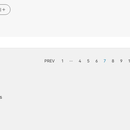
기
PREV
1
···
4
5
6
7
8
9
s