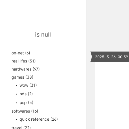
is null
on-net
(6)
2025. 3. 26. 00:59
real lifes
(51)
hardwares
(97)
games
(38)
wow
(31)
nds
(2)
psp
(5)
softwares
(16)
quick reference
(26)
travel
(22)