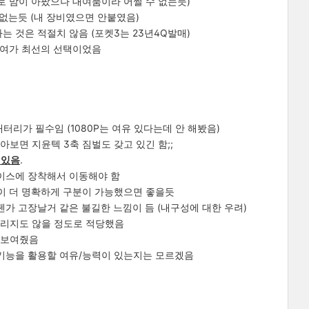
로 맘이 아팠으나 대여품이라 어쩔 수 없는듯)
 없는듯 (내 장비였으면 안붙였음)
는 것은 적절치 않음 (포켓3는 23년4Q발매)
 대여가 최선의 선택이었음
배터리가 필수임 (1080P는 여유 있다는데 안 해봤음)
아보면 지윤텍 3축 짐벌도 갖고 있긴 함;;
 있음
.
 케이스에 장착해서 이동해야 함
인이 더 명확하게 구분이 가능했으면 좋을듯
젠가 고장날거 같은 불길한 느낌이 듬 (내구성에 대한 우려)
느리지도 않을 정도로 적당했음
을 보여줬음
그 기능을 활용할 여유/능력이 있는지는 모르겠음