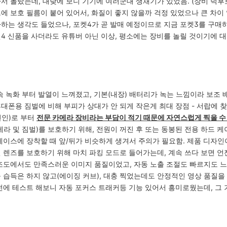
아서 몰랐는데, 대낮에 보니 기기에 여러군대 생채기가 있었음. (장비 덕후
즈에 보호 필름이 붙어 있어서, 화질이 좋지 않을까 걱정 있었으나 큰 차이
까하는 생각도 들었으나, 포켓4가 곧 발매 예정이므로 지금 포켓3를 구매하
켓4 신품을 사더라도 유튜버 아닌 이상, 평소에는 장비를 놀릴 것이기에
 연속 녹화 부터 발열이 느껴졌고, 기본(내장) 배터리가 녹는 느낌이라 보조 
휴대폰용 짐벌에 비해 부피가 상대가 안 되게 작은게 최대 장점 - 서랍에 찾
변인)로 부터
전문 카메라 장비라는 부담이 적기 때문에 자연스럽게 찍을 수
카메라 및 짐벌)를 보호하기 위해, 전원이 꺼진 후 또는 동봉된 전용 하드
 케이스에 장착할 때 앞/뒤가 비슷하게 생겨서 주의가 필요함. 제품 디자
면 렌즈를 보호하기 위해 마치 파킹 모드로 들어가는데, 계속 쓰다 보면 언
저조도에서도 만족스러운 이미지 품질이었고, 자동 노출 조절도 빠르지도 
능 습득은 하지 않고(에이징 커브), 대충 찍었는데도 안정적인 영상 품질
 전에 테스트 해보니 자동 포커스 트래커등 기능 있어서 흥미로웠는데, 