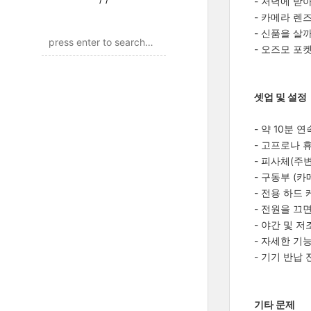
- 저녁에 받
- 카메라 렌
- 신품을 살
- 오즈모 포
셋업 및 설정
- 약 10분
- 고프로나 
- 피사체(주
- 구동부 (
- 전용 하드
- 전원을 끄
- 야간 및 
- 자세한 기
- 기기 반납
기타 문제