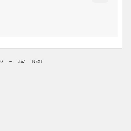
10
···
367
NEXT