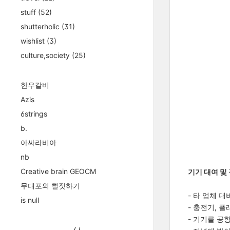
stuff
(52)
shutterholic
(31)
wishlist
(3)
culture,society
(25)
한우갈비
Azis
6strings
b.
아싸라비아
nb
Creative brain GEOCM
기기 대여 및
무대포의 뻘짓하기
- 타 업체 대
is null
- 충전기, 
- 기기를 공
/
/