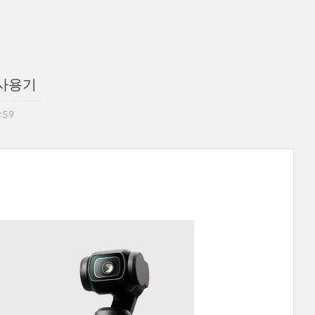
/사용기
:59