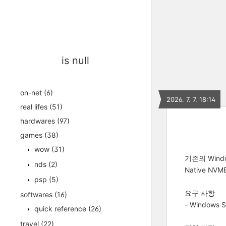
is null
on-net
(6)
2026. 7. 7. 18:14
real lifes
(51)
hardwares
(97)
games
(38)
wow
(31)
기존의 Windo
nds
(2)
Native N
psp
(5)
요구 사항
softwares
(16)
- Windows 
quick reference
(26)
travel
(22)