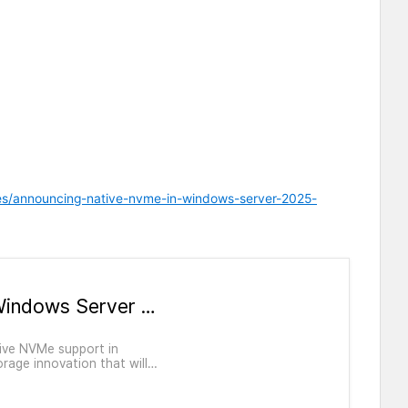
es/announcing-native-nvme-in-windows-server-2025-
Announcing Native NVMe in Windows Server 2025: Ushering in a New Era of Storage Performance | Microsoft Community Hub
tive NVMe support in
age innovation that will