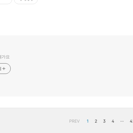
뭔가요
기
PREV
1
2
3
4
···
4