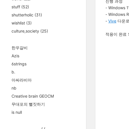
진행 과정
stuff
(52)
- Window
- Window
shutterholic
(31)
-
Vive
다운로
wishlist
(3)
culture,society
(25)
적용이 완료 
한우갈비
Azis
6strings
b.
아싸라비아
nb
Creative brain GEOCM
무대포의 뻘짓하기
is null
/
/