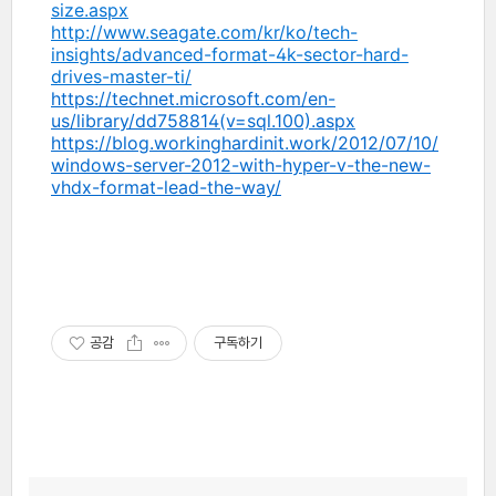
size.aspx
http://www.seagate.com/kr/ko/tech-
insights/advanced-format-4k-sector-hard-
drives-master-ti/
https://technet.microsoft.com/en-
us/library/dd758814(v=sql.100).aspx
https://blog.workinghardinit.work/2012/07/10/
windows-server-2012-with-hyper-v-the-new-
vhdx-format-lead-the-way/
공감
구독하기