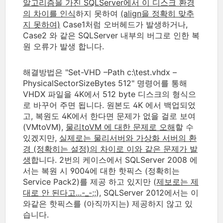
알고리즘을 가진 SQLServer에서 이 디스크 환경
의 차이를 인식
하지 못하여
(align을 정확히 맞추
지 못하여)
Case1처럼 오버헤드가 발생하거나,
Case2 와 같은 SQLServer 내부의 버그로 인한 복
원 오류가 발생 합니다.
해결방법은 "Set-VHD –Path c:\test.vhdx –
PhysicalSectorSizeBytes 512" 명령어를 통해
VHDX 파일을 4K에서 512 byte 디스크의 형식으
로 바꾸어 주면 됩니다. 원본도 4K 에서 백업되었
고, 복원도 4K에서 한다면 문제가 없을 걸로 보여
(VMtoVM),
물리toVM 에 대한 문제로 오해
할 수
있겠지만,
실제로는 물리서버와 가상화 서버의 환
경 (정확히는 설정)의 차이로 이와 같은 문제가 발
생
합니다. 2번의 케이스에서 SQLServer 2008 에
서는 복원 시 9004에 대한 핫픽스 (정확히는
Service Pack2)를 제공 하고 있지만 (
제보로는 제
대로 안 된다고...-_-;;
), SQLServer 2012에서는 이
와같은 핫픽스를 (아직까지는) 제공하지 않고 있
습니다.