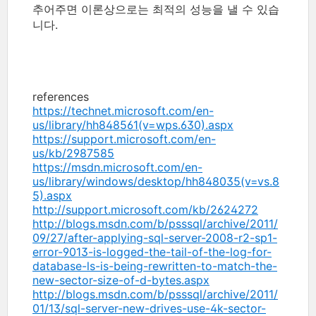
추어주면 이론상으로는 최적의 성능을 낼 수 있습
니다.
references
https://technet.microsoft.com/en-
us/library/hh848561(v=wps.630).aspx
https://support.microsoft.com/en-
us/kb/2987585
https://msdn.microsoft.com/en-
us/library/windows/desktop/hh848035(v=vs.8
5).aspx
http://support.microsoft.com/kb/2624272
http://blogs.msdn.com/b/psssql/archive/2011/
09/27/after-applying-sql-server-2008-r2-sp1-
error-9013-is-logged-the-tail-of-the-log-for-
database-ls-is-being-rewritten-to-match-the-
new-sector-size-of-d-bytes.aspx
http://blogs.msdn.com/b/psssql/archive/2011/
01/13/sql-server-new-drives-use-4k-sector-