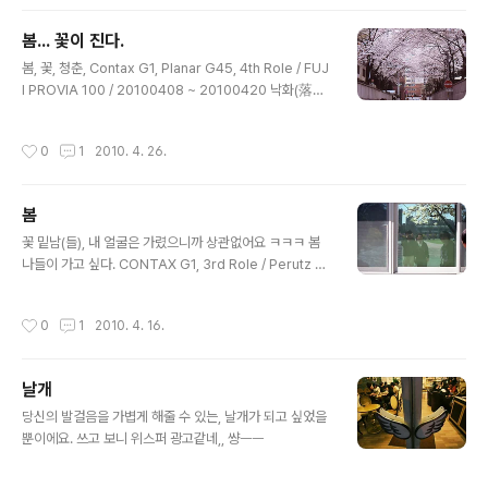
지 노래부르면서 웃더군요. '산책' 노래 좋아요. 기대했던
'뜨거운 안녕'은 안부르셨어요. 대신, 앵콜에서 Jason Mr
봄... 꽃이 진다.
az의 I'm Yous를 불렀는데 별로였어요. 발음 때문에 그런
글 내용
가... --; 이지형의 노래인 Nobody Like Me 도 개인적으
봄, 꽃, 청춘, Contax G1, Planar G45, 4th Role / FUJ
로는 Mraz가 부른게 더 맘에 들어요. 이승열(13일), 크라
I PROVIA 100 / 20100408 ~ 20100420 낙화(落花)
잉 넛(8일) 많이 기대 되요! 퇴근 길에 만난 토끼. 단팥빵은
지난해 봄, 멀리서 전화선을 타고 어머니의 목소리가 들려
안좋아하더군요. 뭥미?
왔다. “지금 꽃이 한창이야. 보고 가면 좋을 텐데. 하긴 네
작성시간
0
1
2010. 4. 26.
나이에 꽃이 왜 좋은지 어찌 알겠남.” 말씀이 자랑과 타박
사이에 걸쳐 있었다. 취미라기에는 벅차게 철쭉 분재를 키
우고 계셨던 어머니는, 온갖 색으로 피어난 꽃들이 당신에
봄
게 주는 기쁨을 전달할 도리가 없다고 생각하신 모양이었
글 내용
다. 그런가, 나이가 들면 꽃이 더 환하게 보이나. 이 나이에
꽃 밑남(들), 내 얼굴은 가렸으니까 상관없어요 ㅋㅋㅋ 봄
는 알 수 없다 하니 기다려봐야겠지만, 이유는 추측해볼 수
나들이 가고 싶다. CONTAX G1, 3rd Role / Perutz Pr
있지 않을까. 꽃을 발견하는 것은 자기 안에서 유리공을 꺼
imera 200 / 20100407
내 보는 일과 비슷하리라. 단조롭게..
작성시간
0
1
2010. 4. 16.
날개
글 내용
당신의 발걸음을 가볍게 해줄 수 있는, 날개가 되고 싶었을
뿐이에요. 쓰고 보니 위스퍼 광고같네,, 썅ㅡㅡ