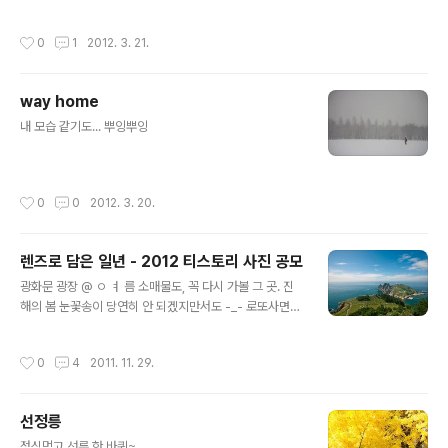
작성시간
0
1
2012. 3. 21.
way home
글 내용
내 모습 같기도... 뿌잉뿌잉
작성시간
0
0
2012. 3. 20.
렌즈로 담은 일년 - 2012 티스토리 사진 공모
글 내용
광화문 광장 @ ㅇ ㅕ 름 소매물도, 꼭 다시 가볼 그 곳. 진
해의 봄 눈꽃송이 당연히 안 되겠지만서도 -_- 로또사면서
2등 노리고 로또 사는 사람이 어디있으랴... 미러팝 주세요
ㅎㅎㅎㅎ
작성시간
0
4
2011. 11. 29.
선정릉
글 내용
점심먹고 선릉 한 바퀴~