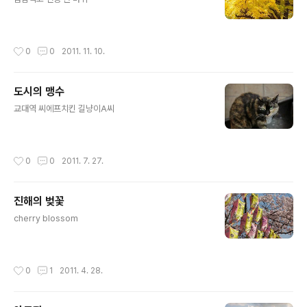
작성시간
0
0
2011. 11. 10.
도시의 맹수
글 내용
교대역 씨에프치킨 길냥이A씨
작성시간
0
0
2011. 7. 27.
진해의 벚꽃
글 내용
cherry blossom
작성시간
0
1
2011. 4. 28.