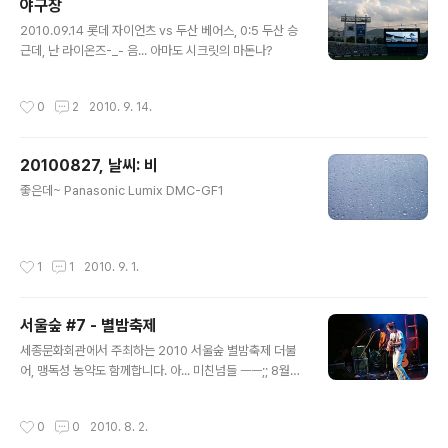
야구장
글 내용
2010.09.14 롯데 자이언츠 vs 두산 베어스, 0:5 두산 승
근데, 난 라이온즈-_- 음... 아마도 시크릿의 마돈나?
작성시간
0
2
2010. 9. 14.
20100827, 날씨: 비
글 내용
좋은데~ Panasonic Lumix DMC-GF1
작성시간
1
1
2010. 9. 1.
서울숲 #7 - 별밤축제
글 내용
세종문화회관에서 주최하는 2010 서울숲 별밤축제 더불
어, 맹독성 농약도 함께합니다. 아... 미친넘들 ㅡㅡ;; 8월부
터 시작한 릴레이 락 페스티벌에서는 '홍대 원빈' 이라 불리
우는 이지형(씨,78-_-)가, 첫 시작을 끊었어요. 불도 쏘고,
작성시간
0
0
2010. 8. 2.
스프레이도 쏘고... 비눗방울도 날아다녔는데, 자기도 웃긴