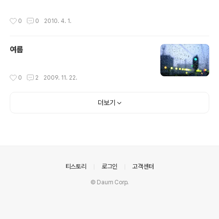
필름에 대한 동경이 있을터 인데, 오랫동안 참아왔던 마음
이 슬라이드 필름 한 롤을 보고 바뀌었다. 오랜 고심과 장터
작성시간
0
0
2010. 4. 1.
눈팅 끝에 구한 콘탁스 G1, 13,000원 깎아 달라고 진상처
럼 징징대다가 결국은 만원 깎아 샀는데, 나중에 알고 보니
까 판매자가 87년생. 아 창피해 ㅡㅡ; 근데, 슬라이드 필름
여름
가격(+현상,스캔) 보니까 그냥 디지털 쓸련다. 매일 들고
다니긴 하겠지만, 메인은 무리인 거 같고 서브용으로나 써
야겠다. 물론 메인은 당연히 아이폰. (ToyCamera/TiltS
작성시간
0
2
2009. 11. 22.
hiftGen/ClassicPAN) LOMO LC-A, TMAX100 언뜻
보면 카페베네, 최다니엘..
더보기
의안내
티스토리
로그인
고객센터
© Daum Corp.