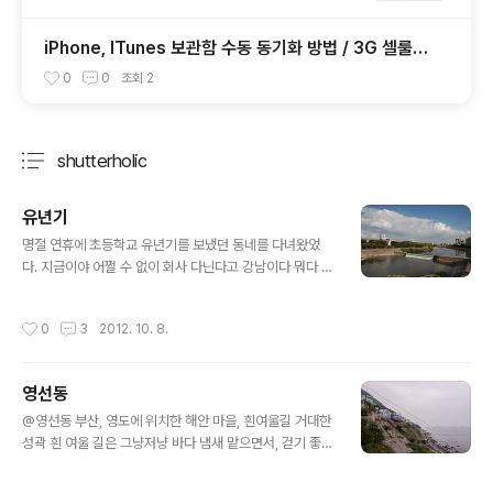
iPhone, ITunes 보관함 수동 동기화 방법 / 3G 셀룰러
위치정보
0
0
조회
2
shutterholic
분류 전체보기
주요 글 목록
유년기
글 내용
명절 연휴에 초등학교 유년기를 보냈던 동네를 다녀왔었
다. 지금이야 어쩔 수 없이 회사 다닌다고 강남이다 뭐다 해
서 우리나라에서 제일 잘나간다는 곳이 주 된 삶의 공간이
긴 하지만, 내가 자랐던 공간. 그 시절의 기억을 어쩔 수는
작성시간
0
3
2012. 10. 8.
없는 듯. 하나도 안 변한 모습에 마냥 반갑기도 하다가 왠지
짠 한 느낌이 들기도 하네. 매년 이사 다녀야 했던 기억. 엄
마아빠 집에 올 때 까지 혼자 있어야 했던 기억. 지금 생각
영선동
하면 그 시절로 돌아가고 싶진 않지만 어쩔 수 없는 기억의
글 내용
한 조각이니까 기껏해야 130cm 정도 됐을려나? 아마도
@영선동 부산, 영도에 위치한 해안 마을, 흰여울길 거대한
중학교를 들어가기 전 까지만 해도 꼬꼬마인 내가 이 다리
성곽 흰 여울 길은 그냥저냥 바다 냄새 맡으면서, 걷기 좋은
를 넘어 다른 곳으로 간다는 건 정말 용기가 필요하고 두근
길 걷는 내내 졸졸 따라다니더라.뒤에서 보고 있던 할머니
두근 했던 일이었을 듯. 그 시절엔 기억으로는 정말 커보였
가 낯선 사람 따라가면 된장 발라뿐다고-_- 영화 '범죄와의