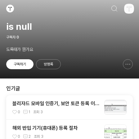
검색하기
티스토리
is null
구독자
0
도록태가 뭔가요
구독하기
방명록
신고하기 레이어
열기
인기글
블리자드 모바일 인증기, 보안 토큰 등록 이벤
트
0
1
조회
3
해외 반입 기기(휴대폰) 등록 절차
0
2
조회
3