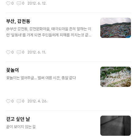
작성시간
0
0
2012. 6. 12.
기 때문에 20살이..
전쟁'에서 최민식님 집으로 나왔던 장소인 듯 남자는 셀카
같은거 찍는 거 아니야... 앉아서 조용히 사진 찍고 있는데
밖에서 인기척이 들렸는지, 갑자기 나오셔서 깜놀. AF 비
부산, 감천동
프도 꺼 놓고 다녀야겠네
글 내용
@부산 감천동, 감천문화마을, 태극도마을 흔히 말하는 이
런 '달동네'를 가게 되면 주민들에게 피해를 끼치는것 같아
굉장히 조심스럽게 행동하게 되는데, 감천동은 여타 동네
와는 분위기가 사뭇 다르다. 벽화 몇 개 그려놓고 문화마을
작성시간
0
0
2012. 6. 11.
이라고 부르는 것 보단 조금 더 적극적이고, 오히려 즐기는
듯한 분위기도 느꼈다. 누군가의 '주거지'에서 '관광지'로
탈바꿈하는 중이라고나 할까 누구에겐 익숙한 그리운 곳
꽃놀이
이거나, 다른 누구에겐 더럽고 낯선 곳 이거나관광지의 요
글 내용
건으로는 글쎄... 데려왔다가 욕이나 안 먹으면 다행일지도
꽃놀이는 얼어주글... 벌써 여름 시간, 총알 같다
틈 초입에서 마을 지도를 파는데(1,000원), 남들과는 다른
시선으로 보고싶다면, 지도보다 마냥 오르락내리락 걸어보
는게 더 좋을 듯 싶음 한국의 산토리니? 감천동은 감천동일
작성시간
0
0
2012. 4. 26.
뿐이지
걷고 싶던 날
글 내용
끝이 보이지 않는 길