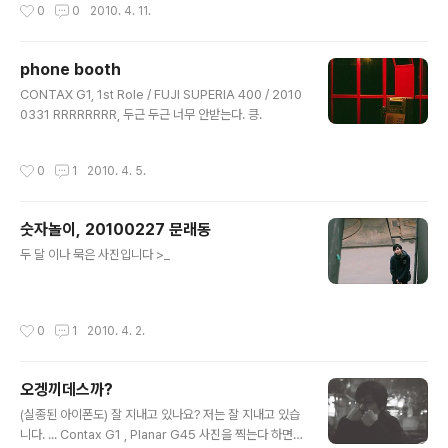
작성시간
0
0
2010. 4. 11.
phone booth
글 내용
CONTAX G1, 1st Role / FUJI SUPERIA 400 / 2010
0331 RRRRRRRR, 두근 두근 너무 안받는다. 킁.
작성시간
0
1
2010. 4. 5.
숫자놀이, 20100227 문래동
글 내용
두 달 이나 묵은 사진입니다 >_
작성시간
0
1
2010. 4. 2.
오겡끼데스까?
글 내용
(실종된 아이폰도) 잘 지내고 있나요? 저는 잘 지내고 있습
니다. ... Contax G1 , Planar G45 사진을 찍는다 하면