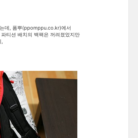
 폼뿌(ppomppu.co.kr)에서
런 파티션 배치의 백팩은 꺼려졌었지만
,