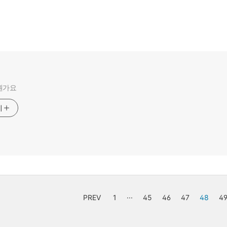
뭔가요
기
PREV
1
···
45
46
47
48
4