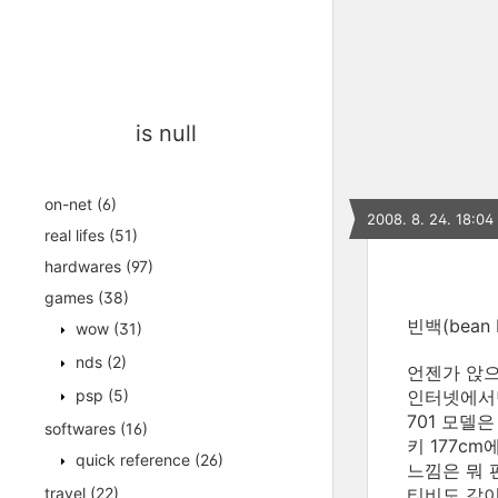
is null
on-net
(6)
2008. 8. 24. 18:04
real lifes
(51)
hardwares
(97)
games
(38)
빈백(bean 
wow
(31)
nds
(2)
언젠가 앉으
psp
(5)
인터넷에서만
701 모델
softwares
(16)
키 177c
quick reference
(26)
느낌은 뭐 
travel
(22)
티비도 같이