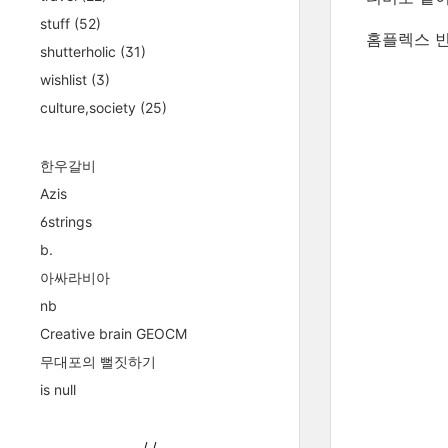
stuff
(52)
홈플렉스 빈백
shutterholic
(31)
wishlist
(3)
culture,society
(25)
한우갈비
Azis
6strings
b.
아싸라비아
nb
Creative brain GEOCM
무대포의 뻘짓하기
is null
/
/