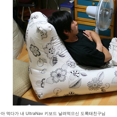
아 먹다가 내 UltraNav 키보드 날려먹으신 도록태친구님