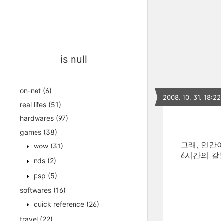
is null
on-net
(6)
2008. 10. 31. 18:22
real lifes
(51)
hardwares
(97)
games
(38)
그래, 인간
wow
(31)
6시간의 갈
nds
(2)
psp
(5)
softwares
(16)
quick reference
(26)
travel
(22)