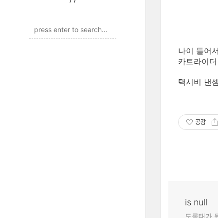
나이 들어서
카트라이더 
택시비 낸셈
공감
is null
도록태가 