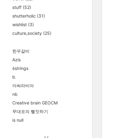
stuff
(52)
shutterholic
(31)
wishlist
(3)
culture,society
(25)
한우갈비
Azis
6strings
b.
아싸라비아
nb
Creative brain GEOCM
무대포의 뻘짓하기
is null
/
/