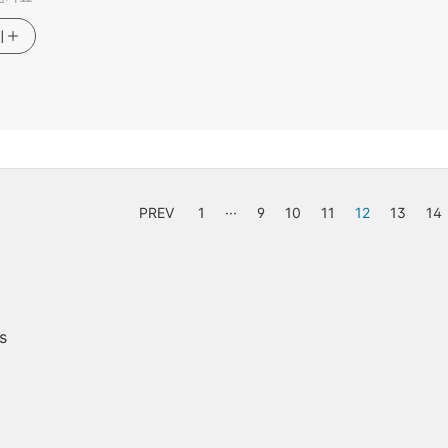
기
PREV
1
···
9
10
11
12
13
14
s