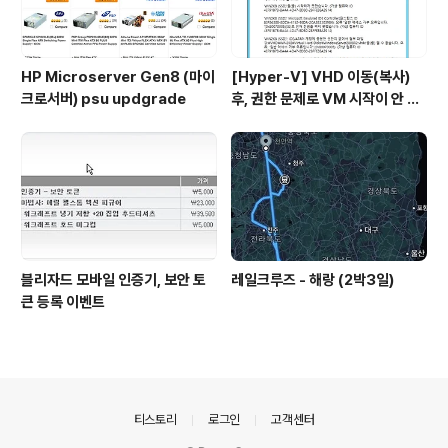
HP Microserver Gen8 (마이
[Hyper-V] VHD 이동(복사)
크로서버) psu updgrade
후, 권한 문제로 VM 시작이 안 될
시
블리자드 모바일 인증기, 보안 토
레일크루즈 - 해랑 (2박3일)
큰 등록 이벤트
의안내
티스토리
로그인
고객센터