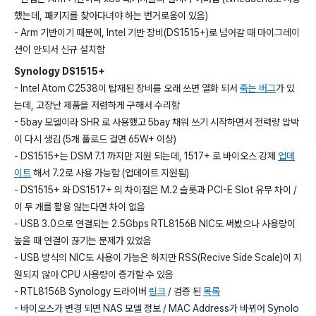
했는데, 패키지를 찾아다녀야 하는 번거로움이 있음)
- Arm 기반이기 때문에, Intel 기반 장비(DS1515+)로 넘어갈 때 마이그레이
션이 안되서 신규 설치함
Synology DS1515+
- Intel Atom C2538이 탑재된 장비를 오래 쓰면 열화 되서
죽는 버그
가 있
는데, 고장난 제품을 저렴하게 구해서 수리함
- 5bay 모델이라 SHR 로 사용했고 5bay 채워 쓰기 시작하면서 전력량 압박
이 다시 생김 (5개 풀로드 걸면 65W+ 이상)
- DS1515+는 DSM 7.1 까지만 지원 되는데, 1517+ 로 바이오스 강제
업데
이트
해서 7.2로 사용 가능함 (업데이트 지원됨)
- DS1515+ 와 DS1517+ 의 차이점은 M.2 슬롯과 PCI-E Slot 유무 차이 /
이 두 개를 활용 않는다면 차이 없음
- USB 3.0으로 연결되는 2.5Gbps RTL8156B NIC도 써봤으나 사용량이
높을 때 연결이 끊기는 문제가 있었음
- USB 방식의 NIC도 사용이 가능은 하지만 RSS(Recive Side Scale)이 지
원되지 않아 CPU 사용량이 증가할 수 있음
- RTL8156B Synology 드라이버
링크
/ 검증 된
목록
- 바이오스가 변경 되면 NAS 모델 정보 / MAC Address가 바뀌어 Synolo