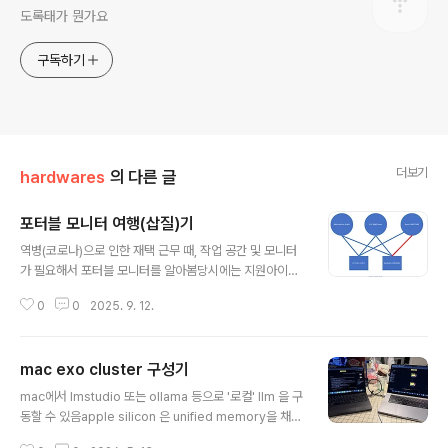
도록태가 뭔가요
구독하기
더보기
hardwares
의 다른 글
포터블 모니터 여행(삽질)기
글 내용
역병(코로나)으로 인한 재택 근무 때, 작업 공간 및 모니터
가 필요해서 포터블 모니터를 알아봄당시에는 지원아이앤
씨코리아 그램뷰 QCT130 , FCT130 (아내 용)을 하나
0
0
2025. 9. 12.
씩 구매함지원아이앤씨코리아 QCT130, FCT130- 13
인치에 각각 QHD (2560x1440), FHD (1920x1080)
해상도, 터치 스크린, 스피커 탑재 된 모델임- 구매 당시에
mac exo cluster 구성기
는 삼성 DEX 구성 용도로 가성비로 유명한 모델이었는데,
글 내용
당시에는 그럭저럭 괜찬은 모델이었으나 세월은 이기지 못
mac에서 lmstudio 또는 ollama 등으로 '로컬' llm 을 구
함- 스펙은 350cd 의 밝기이나 OSD에서 설정 값을 기억
동할 수 있음apple silicon 은 unified memory을 채택
하지 못해서 기본 (50%) 으로 썼기에 제우스랩 대비 상대
하고 있기 때문에, 고대역폭 메로리로 llm 구동에 조금 더