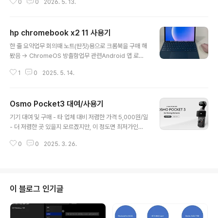
적으로 낮았음- PC 전원과 상관 없는 별도의 전원 (항상
0
0
2026. 5. 13.
도움이 됨lmstudio 설치 + 모델만 다운로드 하는 것으로
켜짐)을 연결해서 100% 를 유지할 수 있는 방법은 ..
'손쉽게' 로컬 llm 을 구동할 수 있음 (딸-각)로컬 llm의 연
속(지속)성이 부족으로 클라우드 모델에 비해 필요성을 못
hp chromebook x2 11 사용기
느꼈지만, mac을 활용한 클러스터 구성에 흥미를 느껴 테
글 내용
스트 해봄exo clustermac 을 한 대이상 연결해서 (Thu
한 줄 요약업무 회의때 노트(딴짓)용으로 크롬북을 구매 해
nderbolt는 스위치가 없기 때문에 최대 4대까지 mesh
봤음 -> ChromeOS 방출함업무 관련Android 앱 로딩
구조) 메모리를 확장, 대규모 모델을 구동할 수 있음maco
이 가능해서 기존 VPN (Paloalto Globalprotect) 및 R
s 26.2 이후에는 Thnderbolt5 (TB5) 네트워크 위에 R
1
0
2025. 5. 14.
DP 연결 등 원격 업무는 모두 가능함(어플리케이션의 모양
DM..
을 Desktop 모드 또는 휴대폰(Portrait) 모드로 변경할
수 있는데, 이게 묘하게 거슬림)Google Play Store에 T
Osmo Pocket3 대여/사용기
eams 도 있고 다 있는데, Slack 은 왜 검색에 나오는지
글 내용
모르겠음 (안깔아봤음)Android 가이드 보고 Wifi 인증 했
기기 대여 및 구매 - 타 업체 대비 저렴한 가격 5,000원/일
는데, 내부 코어는 다른지 ident 이후에 도메인 정보를 같
- 더 저렴한 곳 있을지 모르겠지만, 이 정도면 최저가인것
이 불여야 인증 됐음기본 메모장이 없어서 Chrome 확장
같음 (먹튀...고려하면 남는게 있나요?) - 충전기, 플래시 등
프로그램으로 대체해서 썼는데, 3rd party 프로그램이라
0
0
2025. 3. 26.
여러 품목을 같이 대여 받았으나 실제로는 본체 + 보조 배
중간에 지원이 ..
터리 핸들 정도만 사용 했음 (여행용 짐은 간편하게) - 기기
를 공항에서 픽업 하는 업체도 있었는데, 1) 배송일은 무과
금 2) 불필요 액세서리 제외 할 여유 3) 사용 방법 숙지 가
능해서 좋았음 - 저녁에 받아서 몰랐는데, 대낮에 보니 기
이 블로그 인기글
기에 여러군대 생채기가 있었음. (장비 덕후로 맘이 아팠으
나 대여품이라 어쩔 수 없는듯) - 카메라 렌즈에 보호 필름
이 붙어 있어서, 화질이 좋지 않을까 걱정 있었으나 큰 차이