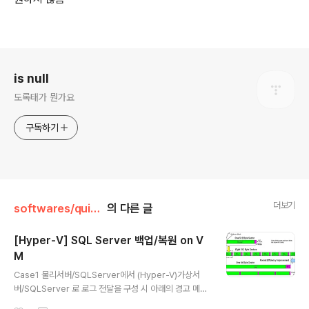
로그 정보
is null
도록태가 뭔가요
구독하기
더보기
softwares/quick reference
의 다른 글
[Hyper-V] SQL Server 백업/복원 on V
M
글 내용
Case1 물리서버/SQLServer에서 (Hyper-V)가상서
버/SQLServer 로 로그 전달을 구성 시 아래의 경고 메시
지가 발생한다. The tail of the log for database DA