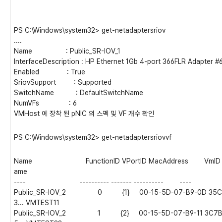
PS C:\Windows\system32> get-netadaptersriov
....
Name : Public_SR-IOV_1
InterfaceDescription : HP Ethernet 1Gb 4-port 366FLR Adapter #
Enabled : True
SriovSupport : Supported
SwitchName : DefaultSwitchName
NumVFs : 6
VMHost 에 장착 된 pNIC 의 스펙 및 VF 개수 확인
PS C:\Windows\system32> get-netadaptersriovvf
Name FunctionID VPortID MacAddress 
ame
---- ---------- ------- ---------- ---- -
Public_SR-IOV_2 0 {1} 00-15-5D-07-B9-0D 35C08
3... VMTEST11
Public_SR-IOV_2 1 {2} 00-15-5D-07-B9-11 3C7B05