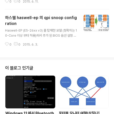
0
0
2015. 6. 11.
TABASE_DBN is being rewritten to match the ne
w sector size of 4096 bytes.2048 bytes at offs
et 836282368 in file X:\dblog\DATABASE_DBN.l
하스웰 haswell-ep 의 qpi snoop config
df will be written Case2 물리서버/SQLServer에서
백업된 풀백업/트랜잭션 백업 데이터를 (Hyper-V)가상서
ration
글 내용
버/SQLServer 에서 복원 시 (restore database) 메
Haswell-EP (E5-26xx v3) 를 탑재한 모델 (정확히는 1
시지 9004 로 오류가 발생한다. 이와 같은 문제가 발생하
0-Core 이상 부터 적용)에서 추가 된 BIOS 옵션 설정 요
는..
약 1. SQL Server, Hyper-V 등의 NUMA Aware Ap
0
0
2015. 6. 3.
plication 에서는 QPI Snoop 을 Cluster On Die로 설
정 기존 NUMA 아키텍쳐에서 2 Socket 기준 VM 1개의
최대 메모리 사용량이 1/2 이었다면, COD에서는 1/4로
가용량이 줄어듬 2. Hyper-V 에서의 1개의 최대 VM 메
모리가 전체 메모리의 1/4을 초과 하는 경우에는 기본 설정
이 블로그 인기글
(Home Snoop)을 유지 (ex> vNUMA 를 지원하지 않
는 Legacy Linux VM 등등) 3. NUMA 를 인식하지 않는
Application에서는 (non-awa..
Windows 11 에서 Bluetooth
포터블 모니터 여행(삽질)기