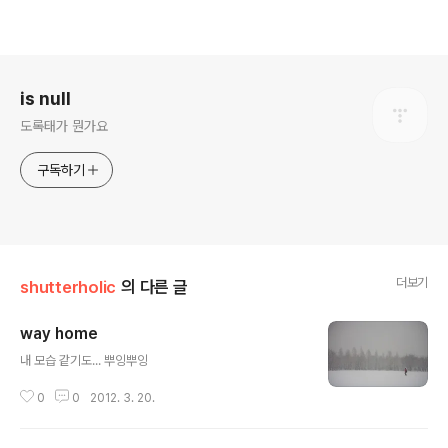
로그 정보
is null
도록태가 뭔가요
구독하기
더보기
shutterholic
의 다른 글
way home
글 내용
내 모습 같기도... 뿌잉뿌잉
0
0
2012. 3. 20.