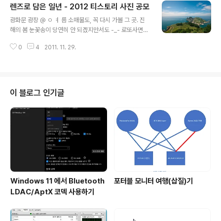
렌즈로 담은 일년 - 2012 티스토리 사진 공모
글 내용
광화문 광장 @ ㅇ ㅕ 름 소매물도, 꼭 다시 가볼 그 곳. 진
해의 봄 눈꽃송이 당연히 안 되겠지만서도 -_- 로또사면서
2등 노리고 로또 사는 사람이 어디있으랴... 미러팝 주세요
0
4
2011. 11. 29.
ㅎㅎㅎㅎ
이 블로그 인기글
Windows 11 에서 Bluetooth
포터블 모니터 여행(삽질)기
LDAC/AptX 코덱 사용하기