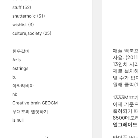
stuff
(52)
shutterholic
(31)
wishlist
(3)
culture,society
(25)
애플 맥북프로
한우갈비
사용. (2
Azis
13인치 시리
6strings
제로 설치
b.
알 수가 없
원래 클럭(1
아싸라비아
nb
1333Mh
Creative brain GEOCM
어제 기준으
출하되기 때
무대포의 뻘짓하기
8500메모리
is null
업그레이드
타이푼 버너
/
/