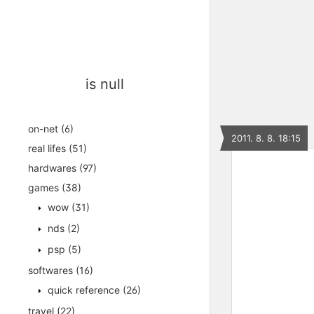
is null
on-net
(6)
2011. 8. 8. 18:15
real lifes
(51)
hardwares
(97)
games
(38)
wow
(31)
nds
(2)
psp
(5)
softwares
(16)
quick reference
(26)
travel
(22)