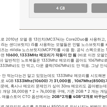
 2010년 모델 중 13인치(MC374)는 Core2Duo를 사용하고, 1
011 i5는 샌디브릿지) i5를 사용하는 모델들은 인텔 노스브릿지
즈는 nVidia 노스브릿지(MCP79)를 사용 함. 공식 스펙으로는 1
하면
10600, 1333MHz 메모리가 작동이 안 됨
(바로 이전 모델인 
다) 일반적인 노트북들은 1333Mhz 메모리를 꼽아도 1067Mh
333Mhz)도 안 먹고, 다운 클럭(1067Mhz)도 안 먹음. 그냥 인
z가 안 먹는다는건 알고 있었는데도 1333Mhz 메모리를 시도해본
로 4GB
1333Mhz(10600) 가 31,000원
,
1067Mhz(8500)
문에, 혹시나 메모리 문제인가 싶어 30ns 메모리도 꼽아봤는데 역시
 개당 38,000원 * 2 = 76,000원 구매, 기존 2GB * 2 개는
.
애플스토어 CTO 옵션에서는
2GB*2개를 4GB*2개로 바꾸는
로 메모리의 속도를 조절해서 8500으로 인식시키는 방법이 있