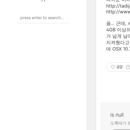
http://ta
http://www
음... 근
4GB 이상의
가 넘게 남
지켜줬다고나
데 OSX 1
공감
is null
도록태가 