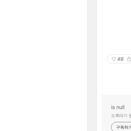
공감
is null
도록태가 
구독하