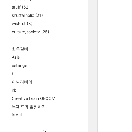
stuff
(52)
shutterholic
(31)
wishlist
(3)
culture,society
(25)
한우갈비
Azis
6strings
b.
아싸라비아
nb
Creative brain GEOCM
무대포의 뻘짓하기
is null
/
/