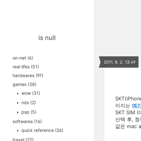
is null
on-net
(6)
2011. 8. 2. 13:49
real lifes
(51)
hardwares
(97)
games
(38)
wow
(31)
SKT(iPh
nds
(2)
이지는
여
psp
(5)
SKT SIM
선택 후, 
softwares
(16)
같은 mac a
quick reference
(26)
travel
(22)