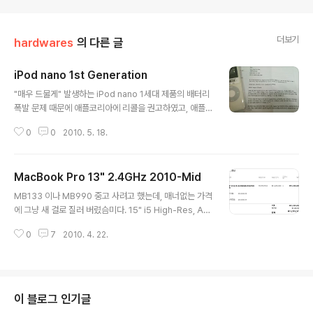
더보기
hardwares
의 다른 글
iPod nano 1st Generation
글 내용
"매우 드물게" 발생하는 iPod nano 1세대 제품의 배터리
폭발 문제 때문에 애플코리아에 리콜을 권고하였고, 애플
에서는 이를 수용하여, 제품 교체를 해주고 있습니다. - htt
0
0
2010. 5. 18.
p://support.apple.com/kb/TS2099?viewlocale=
ko_KR 본문에서 "리콜"이라는 표현을 사용하지는 않지
만, 특별한 확인 과정 없이 바로 교체해주는 것 같습니다. K
MacBook Pro 13" 2.4GHz 2010-Mid
MUG 서비스센터에서 교체 받았고, 접수 택배로 접수 및
글 내용
교체 받기까지 걸린 시간은 일주일 가량입니다. 기존 제품
MB133 이나 MB990 중고 사려고 했는데, 매너없는 가격
은 새 시리얼로 교체되어 폐기되며, 보증기간은 없습니다.
에 그냥 새 걸로 질러 버렸슴미다. 15" i5 High-Res, Ant
제품은 MIC 인증이 찍혀있지 않은 리퍼비시드입니다. 언
i-Glare가 눈앞에 아른거리긴 하지만, 비싼 가격에 13" 하
제 샀는지 기억도 안난다. -_-
0
7
2010. 4. 22.
위 모델로 선택. Key Features는 10시간 배터리, Gefor
ce 320M, 새로운 MagSafe, 기본 4GB 메모리, 착한 가
격. 13" 2.4GHz 기본형 가격은 155만원, 교육 할인 145
만원, AOC 할인 139만원. 아직 방통위 전파 인증이 진행
중이라 배송은 3주 후입니다. iPhone / iPad 에 이어 맥
이 블로그 인기글
북프로까지, 전파 인증 제도는 왜 있나 몰라 IMEI 화이트리