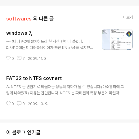
더보기
softwares
의 다른 글
windows 7,
글 내용
구닥다리 PC에 설치하느라 한 시간 반이나 걸렸다. T_T
회사PC에는 미디어플레이어가 빠진 KN x64를 설치했었
는데, 나도 모르게 어느샌가 미디어플레이어를 설치하고
0
7
2009. 11. 3.
있더라. 이러면 KN 을 설치하는 의미가 없어지잖아 -_-;
그래서 집에는 Ultimate K x86으로 설치했다. 웬만한 장
비들이야 한 번에 다 잡히지만, 안그런 것도 있어서 정리해
FAT32 to NTFS covnert
둠 onair solution, ONAIR HDTV-GT 온에어솔루션에
글 내용
서도 비스타 이후의 드라이버 지원이 끊겼다. windows v
A. NTFS 는 변환기로 바꿀때는 성능의 저하가 올 수 있습니다.(마소홈피에 그
ista 드라이버로 지원이 설치가 된다고 들었는데, Autumn
렇게 나와있죠) 이유는 간단합니다. NTFS 는 파티션의 특정 부분에 파일과 폴
Wave의 3rdparty 드라이버로 설치를 했다. 덕분에 Win
더등에 대한 정보를 저장 해 두는 부분이 있는데(System Volume Informati
dows Media Center 에서도 TV수신이 가능해졌다. 우
0
0
2009. 10. 9.
on) 이게 변환기로 변환을 하면 한 부분에 뭉치지 않고, 여기저기 생기게 됩니
왕? 대박~ http://www.avs..
다. 그러면 파일 정보를 찾기위해 그 부분을 참조하기 위해 하드디스크를 여러
번 읽어대야 하기때문에 성능에 저하가 옵니다. 결론은.. 처음부터 NTFS 로 포
멧하고 XP 던 2000이던 설치를 해야 그런 성능저하가 없다는 것이죠. B. 파티
션을 지우고 다시 NTFS 잡는것을 추천합니다 convert하면 성능 저하가 생깁
이 블로그 인기글
니다. 단순히 속도만 놓고 봤을때는 FAT32가 더 빠릅니다. ar..