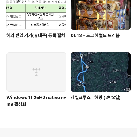
해외 반입 기기(휴대폰) 등록 절차
0813 - 도쿄 헤럴드 트리뷴
Windows 11 25H2 native nv
레일크루즈 - 해랑 (2박3일)
me 활성화
의안내