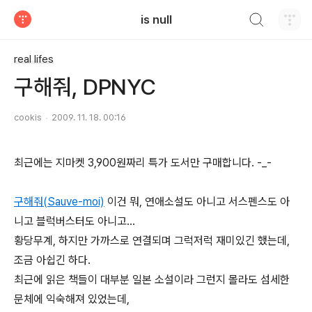
검색하기
is null
티스토리
real lifes
구해줘, DPNYC
cookis
2009. 11. 18. 00:16
최근에는 지마켓 3,900원짜리 특가 도서만 구매합니다. -_-
구해줘
(Sauve-moi)
이건 뭐, 연애소설도 아니고 서스펜스도 아
니고 블럭버스터도 아니고...
황당무계, 하지만 가까스로 연결되며 그럭저럭 재미있긴 했는데,
조금 아쉽긴 하다.
최근에 읽은 책들이 대부분 일본 소설이라 그런지 몰라도 섬세한
문체에 익숙해져 있었는데,