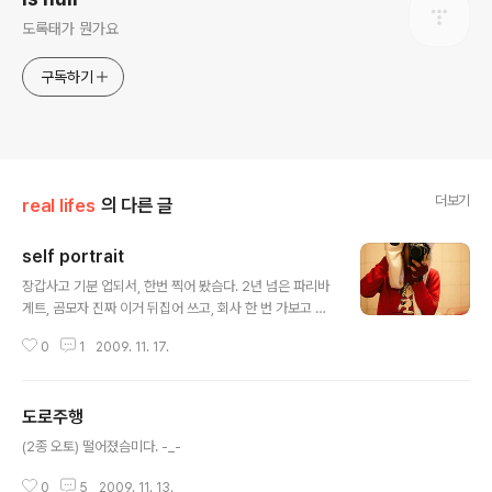
도록태가 뭔가요
구독하기
더보기
real lifes
의 다른 글
self portrait
글 내용
장갑사고 기분 업되서, 한번 찍어 봤슴다. 2년 넘은 파리바
게트, 곰모자 진짜 이거 뒤집어 쓰고, 회사 한 번 가보고 싶
다.
0
1
2009. 11. 17.
도로주행
글 내용
(2종 오토) 떨어졌슴미다. -_-
0
5
2009. 11. 13.