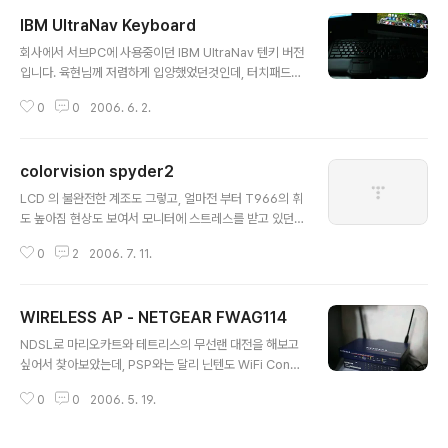
IBM UltraNav Keyboard
글 내용
회사에서 서브PC에 사용중이던 IBM UltraNav 텐키 버전
입니다. 육현님께 저렴하게 입양했었던것인데, 터치패드와
트랙포인트(빨콩)가 달려 있어서 컴퓨터를 한대 이상 쓰려
0
0
2006. 6. 2.
고 할때, 거추장스러운 마우스를 따로 두지 않아도 되는, 최
고의 서브용 키보드라고 생각합니다만 -.-;; 'Scroll Lock'
버튼이 있다는 이유 하나만으로 집PC의 메인 키보드로 쓰
colorvision spyder2
려고 가져왔는데 단점이 하나 둘씩 보이기 시작하는 것이,
글 내용
정말 좌절의 나락으로 내몰아치고 있습니다. 일단은 키배
LCD 의 불완전한 계조도 그렇고, 얼마전 부터 T966의 휘
치. 방향키 위에 있던 Ins/Del/Home/End/PgUp/PgDn
도 높아짐 현상도 보여서 모니터에 스트레스를 받고 있던
키들이 전혀 다른 위치에 붙어 있는 바람에, Home,End
차에.. 요놈이 눈에 띄어서 질러 버렸습니다. 다분히 계획적
등의 커서 이동이나 Shift + Home/End 등의 블럭을 지
0
2
2006. 7. 11.
이었긴 하지만 여러 가지 상황의 조합들이 지를수 밖에 없
정을 하는데 큰 어려움을 겪고 있습니다. -..
었습니다. -_- 컬러비전에서는 Spyder 제품군은 expre
ss, suite, pro 의 세가지 버전으로 판매를 하고 있는데,
WIRELESS AP - NETGEAR FWAG114
각각의 버전마다 기능상의 제한이 있습니다. 물론 버전에
글 내용
따라 가격차도 심하긴 합니다만 -.-;; nv님께서 suite 제품
NDSL로 마리오카트와 테트리스의 무선랜 대전을 해보고
을 구입하시면서 확인해 본결과 suite 나 pro나 하드웨어
싶어서 찾아보았는데, PSP와는 달리 닌텐도 WiFi Conn
(컬러미터)는 똑같은 제품이 아니냐? 라는 의문을 주셔서
ector(WFC)는 ad-hoc 릴레이 모드를 지원하지 않더군
구글링을 해보니 dpreview 포럼에서 해답을 얻을 수가
0
0
2006. 5. 19.
요. 오로지 AP를 통한 접속만을 지원합니다. (일본 내 서비
있었습니다. http://forums.dpreview...
스인 AOSS등도 있긴 하지만... 열외 -_-) 무선 AP가 없는
사용자들을 위하여 닌텐도에서는 정식으로 'Nintendo W