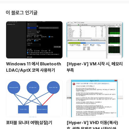
ifi USB Connector' 라는 USB 무선랜카드를 발매했습
니다. ( http://wifi.nintendo.co.jp/usb-connector/in
이 블로그 인기글
dex.html ; 실제로는 버팔로사의 무선랜카드 OEM) 일반
USB 타입 무선랜카드와 거의 동일한 형태이지만, 이 USB
커넥터의 경우는 동봉된 소프트웨어를 통해서 AP모드를
지원합니다. 물..
Windows 11 에서 Bluetooth
[Hyper-V] VM 시작 시, 메모리
LDAC/AptX 코덱 사용하기
부족
포터블 모니터 여행(삽질)기
[Hyper-V] VHD 이동(복사)
후, 권한 문제로 VM 시작이 안 될