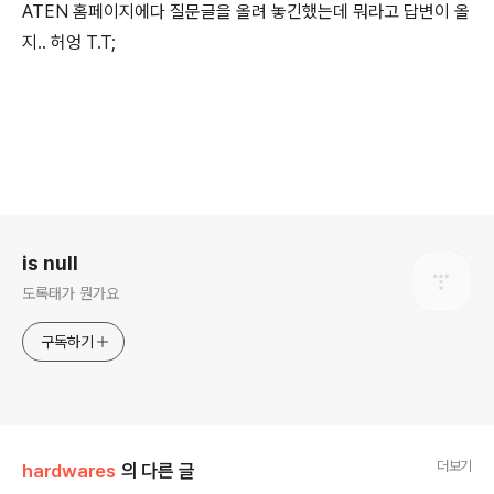
ATEN 홈페이지에다 질문글을 올려 놓긴했는데 뭐라고 답변이 올
지.. 허엉 T.T;
로그 정보
is null
도록태가 뭔가요
구독하기
더보기
hardwares
의 다른 글