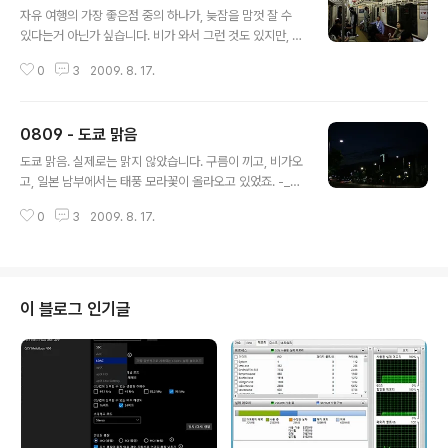
자유 여행의 가장 좋은점 중의 하나가, 늦잠을 맘껏 잘 수
있다는거 아닌가 싶습니다. 비가 와서 그런 것도 있지만, 예
상보다는 많이 늦은 시간에 출발을 했습니다. 2009/08/1
0
3
2009. 8. 17.
0 일의 이동구간은 아래와 같습니다. 아사쿠사 -> 요시노
야 -> 도쿄돔시티 -> 긴자 -> 렌가테이 -> 롯본기 -> 모
리타워 비가와서 지하철의 이동구간이 많았던 코스입니다.
0809 - 도쿄 맑음
아사쿠사는 628년에 세워진 '도쿄'에서 가장 오래된 사찰
글 내용
이라고 합니다. 숙소가 있던 JR메구로역에서 아사쿠사로
도쿄 맑음. 실제로는 맑지 않았습니다. 구름이 끼고, 비가오
가기 위해서는, JR우에노에서 사철인 긴자라인을 갈아타
고, 일본 남부에서는 태풍 모라꽃이 올라오고 있었죠. -_-
야 했습니다. 긴자 라인은 경전철처럼 차내가 좁았습니다.
비가 오지 않았으면 했던 간절한 바램에서 '도쿄 맑음'이라
브런치를(^^;) 위해 찾아간 곳은 일본의 김밥천국이라 불리
0
3
2009. 8. 17.
고 맘속으로 되뇌였습니다. 2009/08/09 일의 일정은 아
우는 요시노야[아사쿠사점]입니다. 물가 비싼 일본에서 저
래과 같습니다. 집 -> 인천공항(ICN) -> 나리타공항(NR
렴하게 한끼를 때울..
T) -> "N'EX" -> JR 신주쿠역 -> 멘야무사시 -> 서전테
라스 -> 다카시마야 타임즈스퀘어 -> 도큐핸즈(신주쿠) -
> NS빌딩 -> 도쿄도청 -> 몬자야 -> 호텔프린세스가든
이 블로그 인기글
JAL950, 08:20분 출발이라, 5시즈음해서 집에서 나와
야했습니다. 집에서 가장 가까운 공항버스는 압구정을 통
해가는 공항버스 6010번 요금은 14,000원 입니다. T-M
oney 나 교통카드로도 결제 됩니다. -_-..