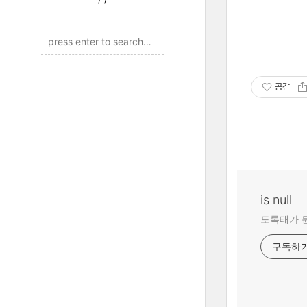
공감
is null
도록태가 
구독하