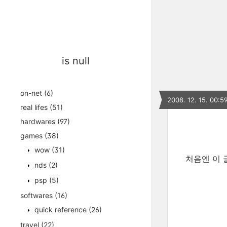
is null
on-net
(6)
2008. 12. 15. 00:5
real lifes
(51)
hardwares
(97)
games
(38)
wow
(31)
처음엔 이 
nds
(2)
psp
(5)
softwares
(16)
quick reference
(26)
travel
(22)