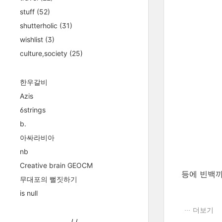
stuff
(52)
shutterholic
(31)
wishlist
(3)
culture,society
(25)
한우갈비
Azis
6strings
b.
아싸라비아
nb
Creative brain GEOCM
등에 빈백까
무대포의 뻘짓하기
is null
더보기
/
/