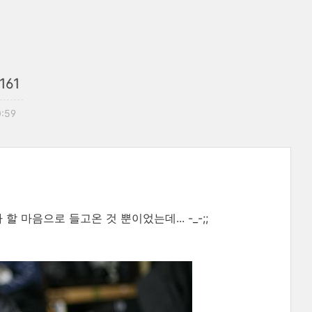
161
0:59
마음으로 들고온 것 뿐이었는데... -_-;;